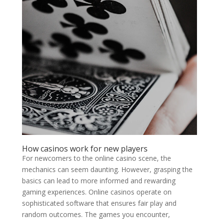
How casinos work for new players
For newcomers to the online casino scene, the
mechanics can seem daunting. However, grasping the
basics can lead to more informed and rewarding
gaming experiences. Online casinos operate on
sophisticated software that ensures fair play and
random outcomes. The games you encounter,