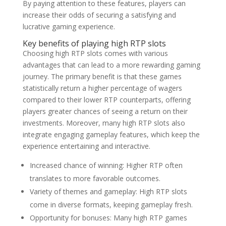
By paying attention to these features, players can
increase their odds of securing a satisfying and
lucrative gaming experience.
Key benefits of playing high RTP slots
Choosing high RTP slots comes with various
advantages that can lead to a more rewarding gaming
journey. The primary benefit is that these games
statistically return a higher percentage of wagers
compared to their lower RTP counterparts, offering
players greater chances of seeing a return on their
investments. Moreover, many high RTP slots also
integrate engaging gameplay features, which keep the
experience entertaining and interactive.
Increased chance of winning: Higher RTP often
translates to more favorable outcomes.
Variety of themes and gameplay: High RTP slots
come in diverse formats, keeping gameplay fresh.
Opportunity for bonuses: Many high RTP games