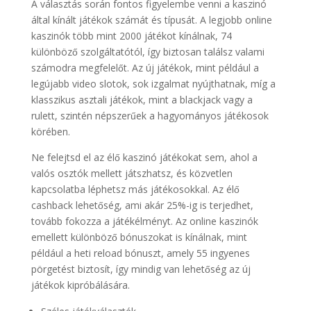
A választás során fontos figyelembe venni a kaszinó
által kínált játékok számát és típusát. A legjobb online
kaszinók több mint 2000 játékot kínálnak, 74
különböző szolgáltatótól, így biztosan találsz valami
számodra megfelelőt. Az új játékok, mint például a
legújabb video slotok, sok izgalmat nyújthatnak, míg a
klasszikus asztali játékok, mint a blackjack vagy a
rulett, szintén népszerűek a hagyományos játékosok
körében.
Ne felejtsd el az élő kaszinó játékokat sem, ahol a
valós osztók mellett játszhatsz, és közvetlen
kapcsolatba léphetsz más játékosokkal. Az élő
cashback lehetőség, ami akár 25%-ig is terjedhet,
tovább fokozza a játékélményt. Az online kaszinók
emellett különböző bónuszokat is kínálnak, mint
például a heti reload bónuszt, amely 55 ingyenes
pörgetést biztosít, így mindig van lehetőség az új
játékok kipróbálására.