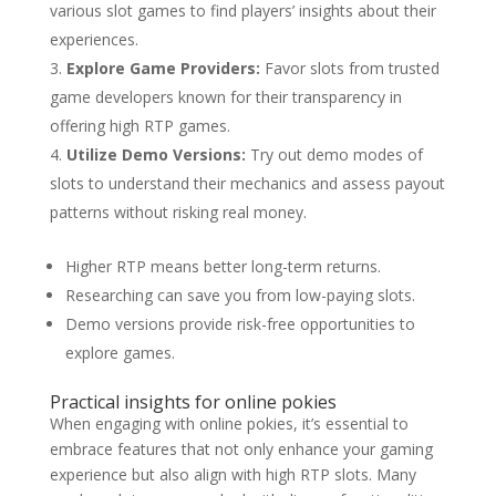
various slot games to find players’ insights about their
experiences.
Explore Game Providers:
Favor slots from trusted
game developers known for their transparency in
offering high RTP games.
Utilize Demo Versions:
Try out demo modes of
slots to understand their mechanics and assess payout
patterns without risking real money.
Higher RTP means better long-term returns.
Researching can save you from low-paying slots.
Demo versions provide risk-free opportunities to
explore games.
Practical insights for online pokies
When engaging with online pokies, it’s essential to
embrace features that not only enhance your gaming
experience but also align with high RTP slots. Many