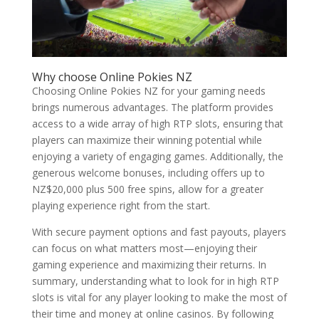
Why choose Online Pokies NZ
Choosing Online Pokies NZ for your gaming needs
brings numerous advantages. The platform provides
access to a wide array of high RTP slots, ensuring that
players can maximize their winning potential while
enjoying a variety of engaging games. Additionally, the
generous welcome bonuses, including offers up to
NZ$20,000 plus 500 free spins, allow for a greater
playing experience right from the start.
With secure payment options and fast payouts, players
can focus on what matters most—enjoying their
gaming experience and maximizing their returns. In
summary, understanding what to look for in high RTP
slots is vital for any player looking to make the most of
their time and money at online casinos. By following