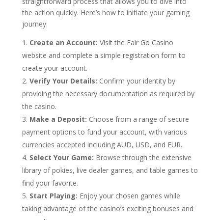
straightforward process that allows you to dive into
the action quickly. Here’s how to initiate your gaming
journey:
Create an Account:
Visit the Fair Go Casino
website and complete a simple registration form to
create your account.
Verify Your Details:
Confirm your identity by
providing the necessary documentation as required by
the casino.
Make a Deposit:
Choose from a range of secure
payment options to fund your account, with various
currencies accepted including AUD, USD, and EUR.
Select Your Game:
Browse through the extensive
library of pokies, live dealer games, and table games to
find your favorite.
Start Playing:
Enjoy your chosen games while
taking advantage of the casino’s exciting bonuses and