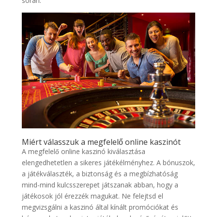
során.
Miért válasszuk a megfelelő online kaszinót
A megfelelő online kaszinó kiválasztása
elengedhetetlen a sikeres játékélményhez. A bónuszok,
a játékválaszték, a biztonság és a megbízhatóság
mind-mind kulcsszerepet játszanak abban, hogy a
játékosok jól érezzék magukat. Ne felejtsd el
megvizsgálni a kaszinó által kínált promóciókat és