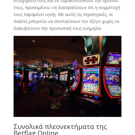
στοιχήματά τους και να παρακολουθούν την πρόοδό
τους, προκειμένου να διασφαλίσουν ότι η συμμετοχή
τους παραμένει υγιής. Με αυτές τις στρατηγικές, οι
παίκτες μπορούν να απολαύσουν τον τζόγο χωρίς να
διακυβεύουν την προσωπική τους ευημερία.
Συνολικά πλεονεκτήματα της
Betflag Online