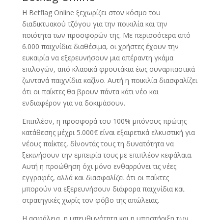
Η Betflag Online ξεχωρίζει στον κόσμο του
διαδικτυακού τζόγου για την ποικιλία και την
ποιότητα των προσφορών της. Με περισσότερα από
6.000 παιχνίδια διαθέσιμα, οι χρήστες έχουν την
ευκαιρία να εξερευνήσουν μια απέραντη γκάμα
επιλογών, από κλασικά φρουτάκια έως συναρπαστικά
ζωντανά παιχνίδια καζίνο. Αυτή η ποικιλία διασφαλίζει
ότι οι παίκτες θα βρουν πάντα κάτι νέο και
ενδιαφέρον για να δοκιμάσουν.
Επιπλέον, η προσφορά του 100% μπόνους πρώτης
κατάθεσης μέχρι 5.000€ είναι εξαιρετικά ελκυστική για
νέους παίκτες, δίνοντάς τους τη δυνατότητα να
ξεκινήσουν την εμπειρία τους με επιπλέον κεφάλαια.
Αυτή η προώθηση όχι μόνο ενθαρρύνει τις νέες
εγγραφές, αλλά και διασφαλίζει ότι οι παίκτες
μπορούν να εξερευνήσουν διάφορα παιχνίδια και
στρατηγικές χωρίς τον φόβο της απώλειας.
Η ασφάλεια, η υπευθυνότητα και η υποστήριξη των