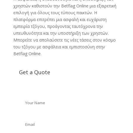
χρηστών καθιστούν την Betflag Online μια εξαιρετική
επιλογή για όλους τους τύπους παικτών. Η
πλατφόρμα επιτρέπει μια ασφαλή και ευχάριστη
εμπειρία τζόγου, προάγοντας ταυτόχρονα την
υπευθυνότητα και την υποστήριξη των χρηστών.
Μπορείτε να απολαύσετε τις νέες τάσεις στον κόσμο
του τζόγου με ασφάλεια και εμπιστοσύνη στην
Betflag Online.
Get a Quote