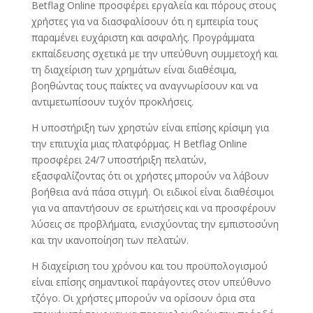
Betflag Online προσφέρει εργαλεία και πόρους στους
χρήστες για να διασφαλίσουν ότι η εμπειρία τους
παραμένει ευχάριστη και ασφαλής. Προγράμματα
εκπαίδευσης σχετικά με την υπεύθυνη συμμετοχή και
τη διαχείριση των χρημάτων είναι διαθέσιμα,
βοηθώντας τους παίκτες να αναγνωρίσουν και να
αντιμετωπίσουν τυχόν προκλήσεις.
Η υποστήριξη των χρηστών είναι επίσης κρίσιμη για
την επιτυχία μιας πλατφόρμας. Η Betflag Online
προσφέρει 24/7 υποστήριξη πελατών,
εξασφαλίζοντας ότι οι χρήστες μπορούν να λάβουν
βοήθεια ανά πάσα στιγμή. Οι ειδικοί είναι διαθέσιμοι
για να απαντήσουν σε ερωτήσεις και να προσφέρουν
λύσεις σε προβλήματα, ενισχύοντας την εμπιστοσύνη
και την ικανοποίηση των πελατών.
Η διαχείριση του χρόνου και του προϋπολογισμού
είναι επίσης σημαντικοί παράγοντες στον υπεύθυνο
τζόγο. Οι χρήστες μπορούν να ορίσουν όρια στα