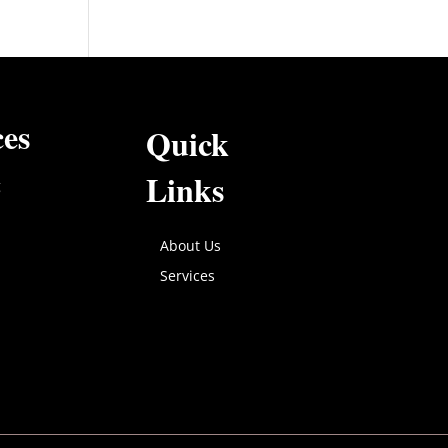
ces
Quick
Links
g
About Us
Services