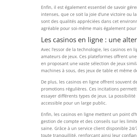
Enfin, il est également essentiel de savoir gé
intenses, que ce soit la joie d’une victoire ou 
sont des qualités appréciées dans cet enviro
agréable pour soi-même mais également pour 
Les casinos en ligne : une alt
Avec l’essor de la technologie, les casinos en 
amateurs de jeux. Ces plateformes offrent une 
en proposant une vaste sélection de jeux simil
machines à sous, des jeux de table et même de j
De plus, les casinos en ligne offrent souvent 
promotions régulières. Ces incitations permett
essayer différents types de jeux. La possibilit
accessible pour un large public.
Enfin, les casinos en ligne mettent un point d
gestion de compte et des conseils sur les limit
saine. Grâce à un service client disponible 24/
toute tranquillité, renforçant ainsi leur confia