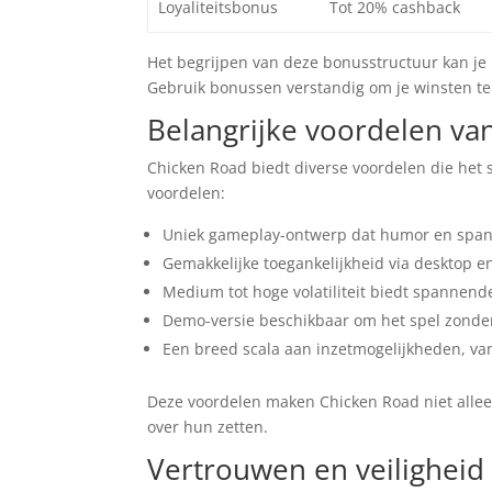
Loyaliteitsbonus
Tot 20% cashback
Het begrijpen van deze bonusstructuur kan je 
Gebruik bonussen verstandig om je winsten te m
Belangrijke voordelen va
Chicken Road biedt diverse voordelen die het s
voordelen:
Uniek gameplay-ontwerp dat humor en span
Gemakkelijke toegankelijkheid via desktop 
Medium tot hoge volatiliteit biedt spannend
Demo-versie beschikbaar om het spel zonder 
Een breed scala aan inzetmogelijkheden, va
Deze voordelen maken Chicken Road niet allee
over hun zetten.
Vertrouwen en veiligheid