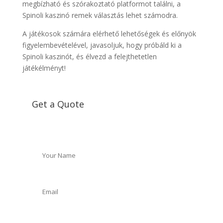
megbízható és szórakoztató platformot találni, a
Spinoli kaszinó remek választás lehet számodra.
A játékosok számára elérhető lehetőségek és előnyök
figyelembevételével, javasoljuk, hogy próbáld ki a
Spinoli kaszinót, és élvezd a felejthetetlen
játékélményt!
Get a Quote