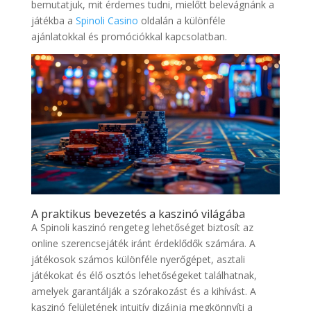
bemutatjuk, mit érdemes tudni, mielőtt belevágnánk a
játékba a
Spinoli Casino
oldalán a különféle
ajánlatokkal és promóciókkal kapcsolatban.
A praktikus bevezetés a kaszinó világába
A Spinoli kaszinó rengeteg lehetőséget biztosít az
online szerencsejáték iránt érdeklődők számára. A
játékosok számos különféle nyerőgépet, asztali
játékokat és élő osztós lehetőségeket találhatnak,
amelyek garantálják a szórakozást és a kihívást. A
kaszinó felületének intuitív dizájnja megkönnyíti a