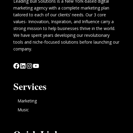
Leading Bull Solutions is a New York-based digital
marketing agency with a complete marketing plan
tailored to each of our clients’ needs. Our 3 core
values- Innovation, Inspiration, and Influence carry a
strong mission to help businesses thrive in the world.
We have spent years developing our revolutionary
tools and niche-focused solutions before launching our
company.
Facebook
LinkedIn
Instagram
YouTube
Services
Marketing
Music