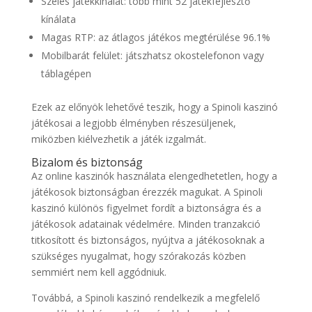
Széles játékkínálat: több mint 52 játékfejlesztő
kínálata
Magas RTP: az átlagos játékos megtérülése 96.1%
Mobilbarát felület: játszhatsz okostelefonon vagy
táblagépen
Ezek az előnyök lehetővé teszik, hogy a Spinoli kaszinó
játékosai a legjobb élményben részesüljenek,
miközben kiélvezhetik a játék izgalmát.
Bizalom és biztonság
Az online kaszinók használata elengedhetetlen, hogy a
játékosok biztonságban érezzék magukat. A Spinoli
kaszinó különös figyelmet fordít a biztonságra és a
játékosok adatainak védelmére. Minden tranzakció
titkosított és biztonságos, nyújtva a játékosoknak a
szükséges nyugalmat, hogy szórakozás közben
semmiért nem kell aggódniuk.
Továbbá, a Spinoli kaszinó rendelkezik a megfelelő