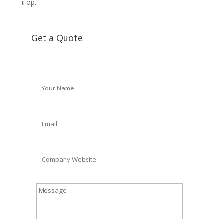
ігор.
Get a Quote