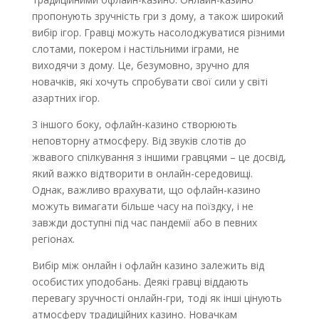
пропонують зручність гри з дому, а також широкий
вибір ігор. Гравці можуть насолоджуватися різними
слотами, покером і настільними іграми, не
виходячи з дому. Це, безумовно, зручно для
новачків, які хочуть спробувати свої сили у світі
азартних ігор.
З іншого боку, офлайн-казино створюють
неповторну атмосферу. Від звуків слотів до
жвавого спілкування з іншими гравцями – це досвід,
який важко відтворити в онлайн-середовищі.
Однак, важливо врахувати, що офлайн-казино
можуть вимагати більше часу на поїздку, і не
завжди доступні під час пандемії або в певних
регіонах.
Вибір між онлайн і офлайн казино залежить від
особистих уподобань. Деякі гравці віддають
перевагу зручності онлайн-гри, тоді як інші цінують
атмосферу традиційних казино. Новачкам