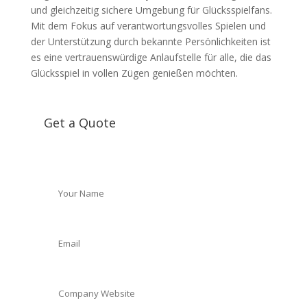
und gleichzeitig sichere Umgebung für Glücksspielfans.
Mit dem Fokus auf verantwortungsvolles Spielen und
der Unterstützung durch bekannte Persönlichkeiten ist
es eine vertrauenswürdige Anlaufstelle für alle, die das
Glücksspiel in vollen Zügen genießen möchten.
Get a Quote