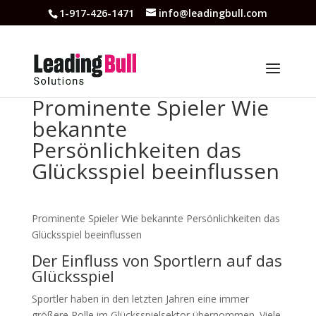
1-917-426-1471
info@leadingbull.com
Prominente Spieler Wie
bekannte
Persönlichkeiten das
Glücksspiel beeinflussen
Prominente Spieler Wie bekannte Persönlichkeiten das
Glücksspiel beeinflussen
Der Einfluss von Sportlern auf das
Glücksspiel
Sportler haben in den letzten Jahren eine immer
größere Rolle im Glücksspielsektor übernommen. Viele