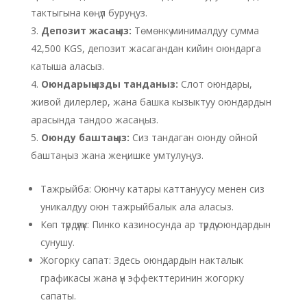
тактыгына көңүл буруңуз.
Депозит жасаңыз:
Төмөнкү минималдуу сумма
42,500 KGS, депозит жасагандан кийин оюндарга
катыша аласыз.
Оюндарыңызды танданыз:
Слот оюндары,
живой дилерлер, жана башка кызыктуу оюндардын
арасында тандоо жасаңыз.
Оюнду баштаңыз:
Сиз тандаган оюнду ойной
баштаңыз жана жеңишке умтулуңуз.
Тажрыйба: Оюнчу катары каттануусу менен сиз
уникалдуу оюн тажрыйбалык ала аласыз.
Көп түрдүүлүк: Пинко казиносунда ар түрдүү оюндардын
сунушу.
Жогорку сапат: Здесь оюндардын накталык
графикасы жана үн эффекттеринин жогорку
сапаты.