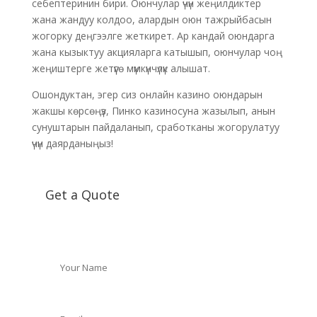
себептеринин бири. Оюнчулар үчүн жеңилдиктер
жана жандуу колдоо, алардын оюн тажрыйбасын
жогорку деңгээлге жеткирет. Ар кандай оюндарга
жана кызыктуу акцияларга катышып, оюнчулар чоң
жеңиштерге жетүүгө мүмкүнчүлүк алышат.
Ошондуктан, эгер сиз онлайн казино оюндарын
жакшы көрсөңүз, Пинко казиносуна жазылып, анын
сунуштарын пайдаланып, сработканы жогорулатуу
үчүн даярданыңыз!
Get a Quote