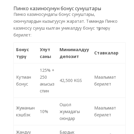
Пинко казиносунун бонус сунуштары
Пинко казиносундагы бонус сунуштары,
оюнчулардын кызыгуусун жаратат. Төмөндө Пинко
казиносу сунуш кылган уникалдуу бонус түрлөрү
берилет:
Бонус
Улут
Минималдуу
Ставкалар
түрү
саны
депозит
125% +
Кутман
250
Маалымат
42,500 KGS
бонус
акысыз
берилет
спин
Ошол
Жуманын
Маалымат
10%
жумадагы
кэшбэк
берилет
оюндар
Жандуу
Бардык