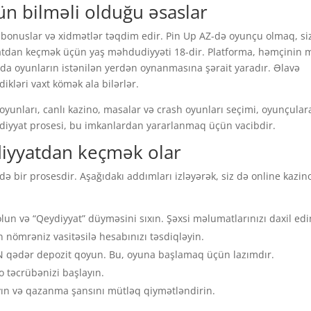
n bilməli olduğu əsaslar
, bonuslar və xidmətlər təqdim edir. Pin Up AZ-də oyunçu olmaq, si
iyyatdan keçmək üçün yaş məhdudiyyəti 18-dir. Platforma, həmçinin 
 da oyunların istənilən yerdən oynanmasına şərait yaradır. Əlavə
dikləri vaxt kömək ala bilərlər.
t oyunları, canlı kazino, masalar və crash oyunları seçimi, oyunçular
ydiyyat prosesi, bu imkanlardan yararlanmaq üçün vacibdir.
iyyatdan keçmək olar
 bir prosesdir. Aşağıdakı addımları izləyərək, siz də online kazin
lun və “Qeydiyyat” düyməsini sıxın. Şəxsi məlumatlarınızı daxil edi
n nömrəniz vasitəsilə hesabınızı təsdiqləyin.
qədər depozit qoyun. Bu, oyuna başlamaq üçün lazımdır.
o təcrübənizi başlayın.
ın və qazanma şansını mütləq qiymətləndirin.