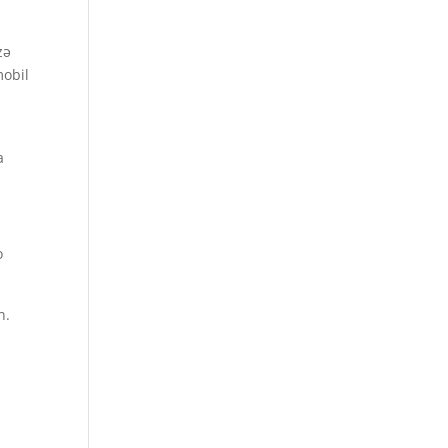
zə
mobil
a
o
n.