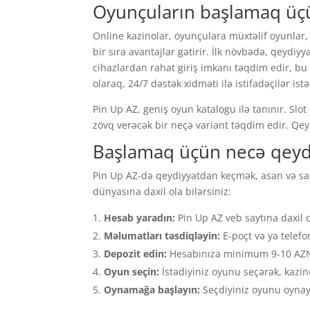
Oyunçuların başlamaq üçü
Online kazinolar, oyunçulara müxtəlif oyunlar
bir sıra avantajlar gətirir. İlk növbədə, qeyd
cihazlardan rahat giriş imkanı təqdim edir, bu
olaraq, 24/7 dəstək xidməti ilə istifadəçilər istə
Pin Up AZ, geniş oyun katalogu ilə tanınır. Slo
zövq verəcək bir neçə variant təqdim edir. Qe
Başlamaq üçün necə qeyd
Pin Up AZ-də qeydiyyatdan keçmək, asan və sadə
dünyasına daxil ola bilərsiniz:
Hesab yaradın:
Pin Up AZ veb saytına daxil o
Məlumatları təsdiqləyin:
E-poçt və ya telefo
Depozit edin:
Hesabınıza minimum 9-10 AZN 
Oyun seçin:
İstədiyiniz oyunu seçərək, kazin
Oynamağa başlayın:
Seçdiyiniz oyunu oynay