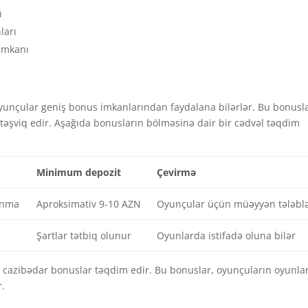
ı
ları
imkanı
yunçular geniş bonus imkanlarından faydalana bilərlər. Bu bonusla
 təşviq edir. Aşağıda bonusların bölməsinə dair bir cədvəl təqdim
Minimum depozit
Çevirmə
anma
Aproksimativ 9-10 AZN
Oyunçular üçün müəyyən tələbl
Şartlar tətbiq olunur
Oyunlarda istifadə oluna bilər
a cazibədar bonuslar təqdim edir. Bu bonuslar, oyunçuların oyunlar
r.