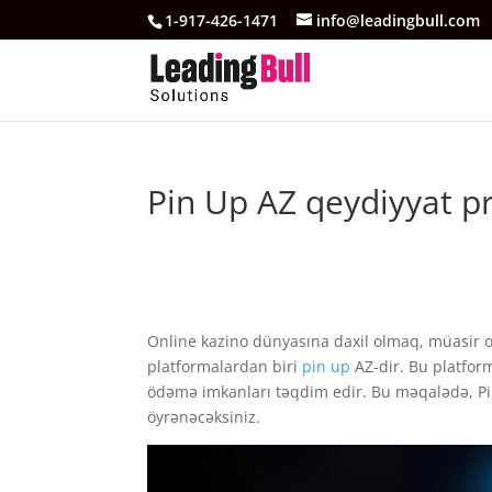
1-917-426-1471
info@leadingbull.com
Pin Up AZ qeydiyyat p
Online kazino dünyasına daxil olmaq, müasir 
platformalardan biri
pin up
AZ-dir. Bu platform
ödəmə imkanları təqdim edir. Bu məqalədə, Pin
öyrənəcəksiniz.