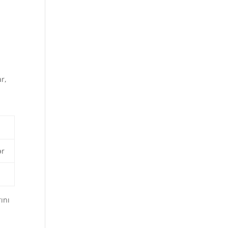
r,
ər
ını