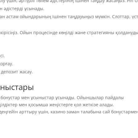
 үшін, әртүрлі төлем әдістерінің ішінен таңдау жасаңыз. Pin 
ен әдістерді ұсынады.
ан астам ойындарының ішінен таңдауыңыз мүмкін. Слоттар, үс
кірісіңіз. Ойын процесінде көңілді және стратегияны қолдануд
сі.
қорғау.
 депозит жасау.
ыныстары
ы бонустар мен ұсыныстар ұсынады. Ойыншылар пайдалы
лдіктер мен қосымша жеңістерге қол жеткізе алады.
деңгейін арттыру үшін, казино заман талабына сай бонустарме