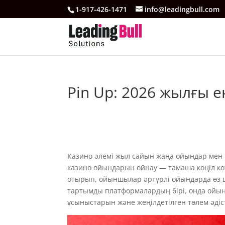
1-917-426-1471
info@leadingbull.com
Pin Up: 2026 жылғы 
Казино әлемі жыл сайын жаңа ойындар мен
казино ойындарын ойнау — тамаша көңіл көтеру
отырып, ойыншылар әртүрлі ойындарда өз ш
тартымды платформалардың бірі, онда ой
ұсыныстарын және жеңілдетілген төлем әдіс