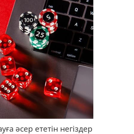
ға әсер ететін негіздер