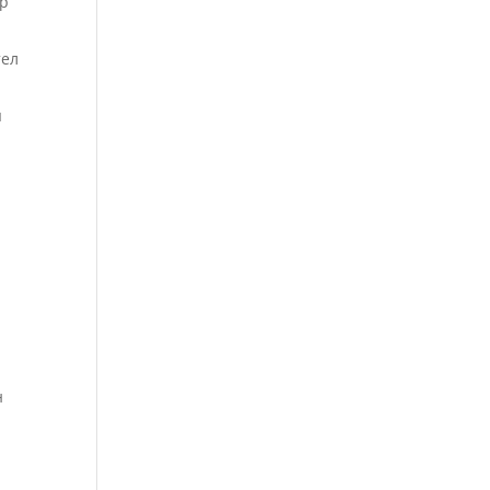
Up
тел
ы
н