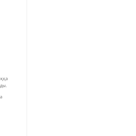
е
ыққа
ды.
ға