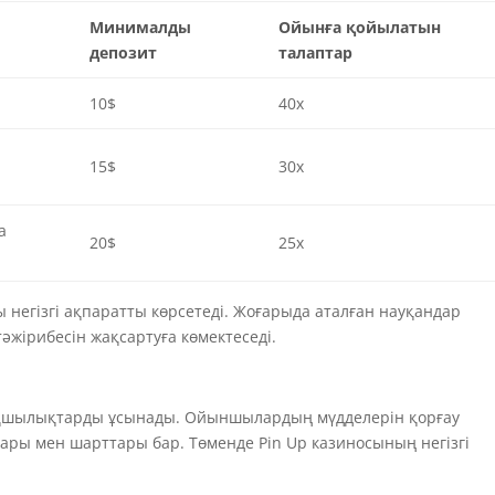
Минималды
Ойынға қойылатын
депозит
талаптар
10$
40x
15$
30x
а
20$
25x
 негізгі ақпаратты көрсетеді. Жоғарыда аталған науқандар
жірибесін жақсартуға көмектеседі.
ықшылықтарды ұсынады. Ойыншылардың мүдделерін қорғау
тары мен шарттары бар. Төменде Pin Up казиносының негізгі