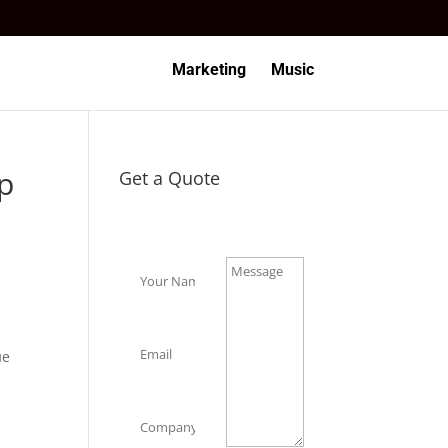
Marketing
Music
р
Get a Quote
не