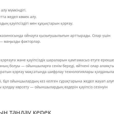
лу мүмкіндігі.
тта жедел көмек алу.
ң қауіпсіздігі мен құқықтарын қорғау.
казиносында ойнауға қызығушылығын арттырады. Олар үшін
лу — маңызды факторлар.
қорғауға және қауіпсіздік шараларын қамтамасыз етуге ерекш
ның болуы — ойыншыларға сенім береді, өйткені олар алаяқт
ратын қорғау мақсатында шифрлау технологиялары қолданыла
ді, бұл ойыншылардың кез келген сұрақтарына жедел жауап алу
йы қолдау көрсету — ойыншылардың өздерін қауіпсіз сезінуін
ын таңдау керек