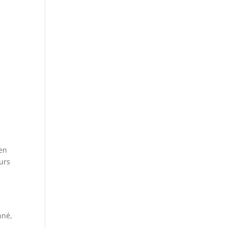
 en
eurs
nné,