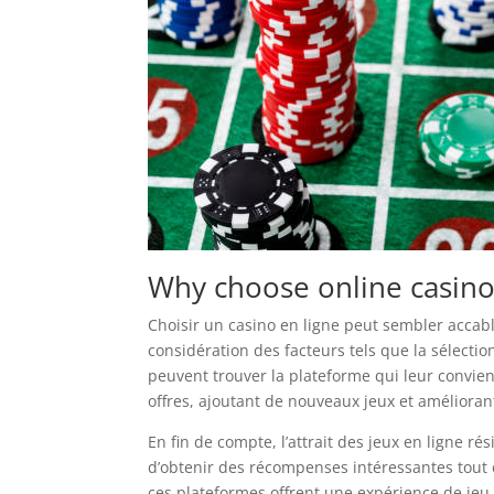
Why choose online casin
Choisir un casino en ligne peut sembler accab
considération des facteurs tels que la sélection
peuvent trouver la plateforme qui leur convie
offres, ajoutant de nouveaux jeux et améliorant
En fin de compte, l’attrait des jeux en ligne rési
d’obtenir des récompenses intéressantes tout
ces plateformes offrent une expérience de jeu 