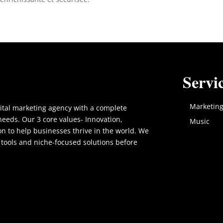
Servi
Marketin
gital marketing agency with a complete
 needs. Our 3 core values- Innovation,
Music
on to help businesses thrive in the world. We
 tools and niche-focused solutions before