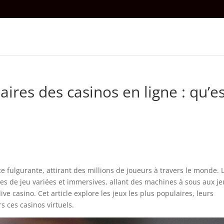
aires des casinos en ligne : qu’es
e fulgurante, attirant des millions de joueurs à travers le monde. 
s de jeu variées et immersives, allant des machines à sous aux je
ive casino. Cet article explore les jeux les plus populaires, leurs
rs ces casinos virtuels.