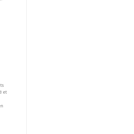
nts
é et
en