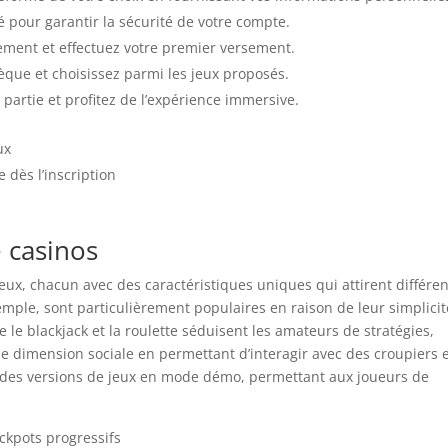
é pour garantir la sécurité de votre compte.
ment et effectuez votre premier versement.
èque et choisissez parmi les jeux proposés.
partie et profitez de l’expérience immersive.
ux
 dès l’inscription
e casinos
jeux, chacun avec des caractéristiques uniques qui attirent différe
mple, sont particulièrement populaires en raison de leur simplicit
e le blackjack et la roulette séduisent les amateurs de stratégies,
ne dimension sociale en permettant d’interagir avec des croupiers 
t des versions de jeux en mode démo, permettant aux joueurs de
ckpots progressifs