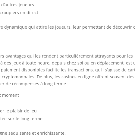
c d’autres joueurs
croupiers en direct
e dynamique qui attire les joueurs, leur permettant de découvrir 
urs avantages qui les rendent particulièrement attrayants pour les
 à des jeux à toute heure, depuis chez soi ou en déplacement, est 
paiement disponibles facilite les transactions, qu’il s’agisse de car
e cryptomonnaies. De plus, les casinos en ligne offrent souvent des
ier de récompenses à long terme.
out moment
 le plaisir de jeu
tée sur le long terme
igne séduisante et enrichissante.