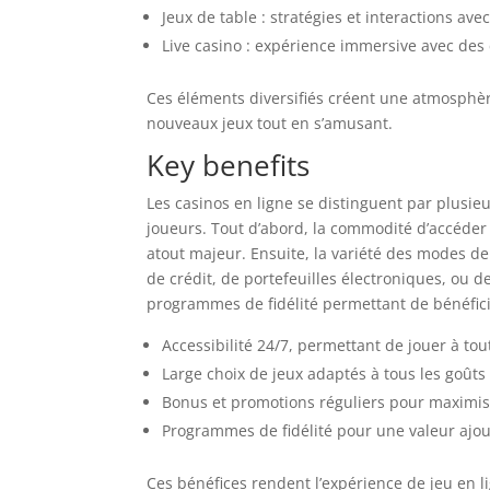
Jeux de table : stratégies et interactions ave
Live casino : expérience immersive avec des 
Ces éléments diversifiés créent une atmosphèr
nouveaux jeux tout en s’amusant.
Key benefits
Les casinos en ligne se distinguent par plusie
joueurs. Tout d’abord, la commodité d’accéder
atout majeur. Ensuite, la variété des modes de 
de crédit, de portefeuilles électroniques, ou d
programmes de fidélité permettant de bénéfic
Accessibilité 24/7, permettant de jouer à t
Large choix de jeux adaptés à tous les goûts
Bonus et promotions réguliers pour maximiser
Programmes de fidélité pour une valeur ajou
Ces bénéfices rendent l’expérience de jeu en l