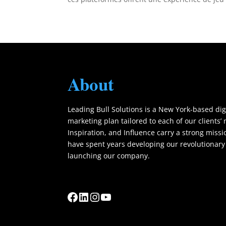
About
Leading Bull Solutions is a New York-based di
marketing plan tailored to each of our clients’
Inspiration, and Influence carry a strong missi
have spent years developing our revolutionary
launching our company.
Facebook
LinkedIn
Instagram
YouTube