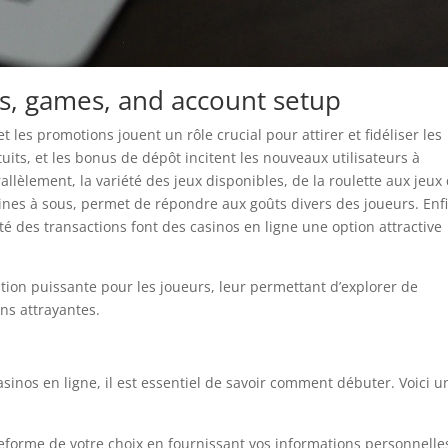
es, games, and account setup
t les promotions jouent un rôle crucial pour attirer et fidéliser les
tuits, et les bonus de dépôt incitent les nouveaux utilisateurs à
rallèlement, la variété des jeux disponibles, de la roulette aux jeux
nes à sous, permet de répondre aux goûts divers des joueurs. Enfi
ité des transactions font des casinos en ligne une option attractive
tion puissante pour les joueurs, leur permettant d’explorer de
ns attrayantes.
sinos en ligne, il est essentiel de savoir comment débuter. Voici u
teforme de votre choix en fournissant vos informations personnelle