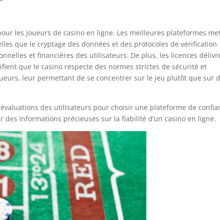
pour les joueurs de casino en ligne. Les meilleures plateformes me
les que le cryptage des données et des protocoles de vérification
nnelles et financières des utilisateurs. De plus, les licences délivr
ifient que le casino respecte des normes strictes de sécurité et
joueurs, leur permettant de se concentrer sur le jeu plutôt que sur 
es évaluations des utilisateurs pour choisir une plateforme de confia
r des informations précieuses sur la fiabilité d’un casino en ligne.