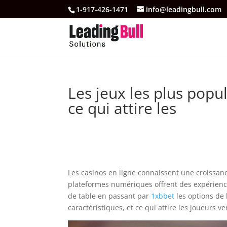
1-917-426-1471
info@leadingbull.com
Les jeux les plus popul
ce qui attire les
Les casinos en ligne connaissent une croissanc
plateformes numériques offrent des expérience
de table en passant par
1xbbet
les options de l
caractéristiques, et ce qui attire les joueurs ve