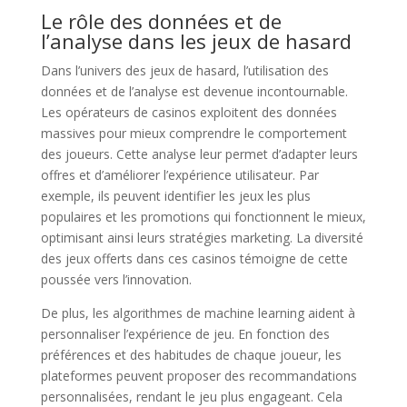
Le rôle des données et de
l’analyse dans les jeux de hasard
Dans l’univers des jeux de hasard, l’utilisation des
données et de l’analyse est devenue incontournable.
Les opérateurs de casinos exploitent des données
massives pour mieux comprendre le comportement
des joueurs. Cette analyse leur permet d’adapter leurs
offres et d’améliorer l’expérience utilisateur. Par
exemple, ils peuvent identifier les jeux les plus
populaires et les promotions qui fonctionnent le mieux,
optimisant ainsi leurs stratégies marketing. La diversité
des jeux offerts dans ces casinos témoigne de cette
poussée vers l’innovation.
De plus, les algorithmes de machine learning aident à
personnaliser l’expérience de jeu. En fonction des
préférences et des habitudes de chaque joueur, les
plateformes peuvent proposer des recommandations
personnalisées, rendant le jeu plus engageant. Cela