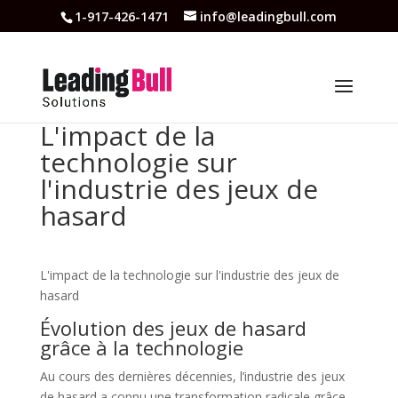
1-917-426-1471
info@leadingbull.com
L'impact de la
technologie sur
l'industrie des jeux de
hasard
L'impact de la technologie sur l'industrie des jeux de
hasard
Évolution des jeux de hasard
grâce à la technologie
Au cours des dernières décennies, l’industrie des jeux
de hasard a connu une transformation radicale grâce