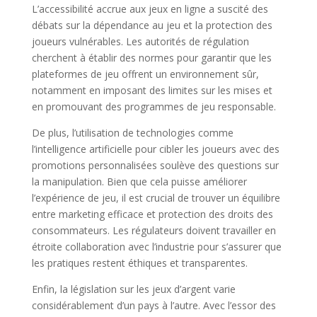
L’accessibilité accrue aux jeux en ligne a suscité des
débats sur la dépendance au jeu et la protection des
joueurs vulnérables. Les autorités de régulation
cherchent à établir des normes pour garantir que les
plateformes de jeu offrent un environnement sûr,
notamment en imposant des limites sur les mises et
en promouvant des programmes de jeu responsable.
De plus, l’utilisation de technologies comme
l’intelligence artificielle pour cibler les joueurs avec des
promotions personnalisées soulève des questions sur
la manipulation. Bien que cela puisse améliorer
l’expérience de jeu, il est crucial de trouver un équilibre
entre marketing efficace et protection des droits des
consommateurs. Les régulateurs doivent travailler en
étroite collaboration avec l’industrie pour s’assurer que
les pratiques restent éthiques et transparentes.
Enfin, la législation sur les jeux d’argent varie
considérablement d’un pays à l’autre. Avec l’essor des