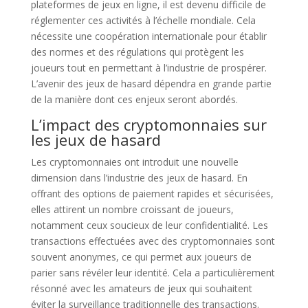
plateformes de jeux en ligne, il est devenu difficile de
réglementer ces activités à l’échelle mondiale. Cela
nécessite une coopération internationale pour établir
des normes et des régulations qui protègent les
joueurs tout en permettant à l’industrie de prospérer.
L’avenir des jeux de hasard dépendra en grande partie
de la manière dont ces enjeux seront abordés.
L’impact des cryptomonnaies sur
les jeux de hasard
Les cryptomonnaies ont introduit une nouvelle
dimension dans l’industrie des jeux de hasard. En
offrant des options de paiement rapides et sécurisées,
elles attirent un nombre croissant de joueurs,
notamment ceux soucieux de leur confidentialité. Les
transactions effectuées avec des cryptomonnaies sont
souvent anonymes, ce qui permet aux joueurs de
parier sans révéler leur identité. Cela a particulièrement
résonné avec les amateurs de jeux qui souhaitent
éviter la surveillance traditionnelle des transactions.