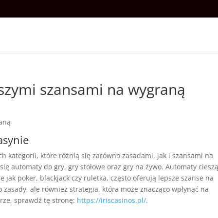
pszymi szansami na wygraną
raną
asynie
h kategorii, które różnią się zarówno zasadami, jak i szansami na
ię automaty do gry, gry stołowe oraz gry na żywo. Automaty cieszą
e jak poker, blackjack czy ruletka, często oferują lepsze szanse na
o zasady, ale również strategia, która może znacząco wpłynąć na
 grze, sprawdź tę stronę:
https://iriscasinos.pl/
.