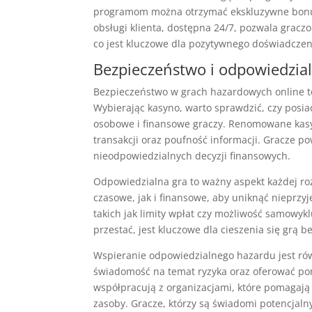
programom można otrzymać ekskluzywne bonus
obsługi klienta, dostępna 24/7, pozwala grac
co jest kluczowe dla pozytywnego doświadczen
Bezpieczeństwo i odpowiedzia
Bezpieczeństwo w grach hazardowych online to
Wybierając kasyno, warto sprawdzić, czy posia
osobowe i finansowe graczy. Renomowane kasy
transakcji oraz poufność informacji. Gracze p
nieodpowiedzialnych decyzji finansowych.
Odpowiedzialna gra to ważny aspekt każdej roz
czasowe, jak i finansowe, aby uniknąć nieprzy
takich jak limity wpłat czy możliwość samowyk
przestać, jest kluczowe dla cieszenia się grą
Wspieranie odpowiedzialnego hazardu jest r
świadomość na temat ryzyka oraz oferować p
współpracują z organizacjami, które pomagają
zasoby. Gracze, którzy są świadomi potencjal