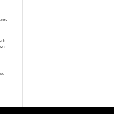
one,
wych
owe.
mi
coś