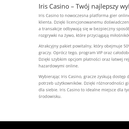
Iris Casino – Twój najlepszy w
Iris Casino to nowoczesna platforma gier onlin
klienta. Dzięki licencjonowanemu doświadczen
a transakcje odbywają się w bezpieczny sposób.
rozgrywki na żywo, które przyciągają miłośnik
Atrakcyjny pakiet powitalny, który obejmuje 
graczy. Oprócz tego, program VIP oraz całodob
Dzięki szybkim opcjom płatności oraz łatwej r
hazardowymi online.
Wybierając Iris Casino, gracze zyskują dostęp 
potrzeb użytkowników. Dzięki różnorodności g
dla siebie. Iris Casino to idealne miejsce dla 
środowisku.