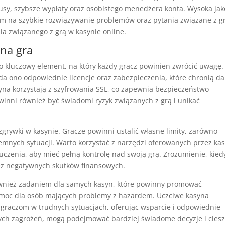
y, szybsze wypłaty oraz osobistego menedżera konta. Wysoka jak
zom na szybkie rozwiązywanie problemów oraz pytania związane z g
ia związanego z grą w kasynie online.
lna gra
 kluczowy element, na który każdy gracz powinien zwrócić uwagę.
da ono odpowiednie licencje oraz zabezpieczenia, które chronią d
na korzystają z szyfrowania SSL, co zapewnia bezpieczeństwo
owinni również być świadomi ryzyk związanych z grą i unikać
grywki w kasynie. Gracze powinni ustalić własne limity, zarówno
jemnych sytuacji. Warto korzystać z narzędzi oferowanych przez ka
luczenia, aby mieć pełną kontrolę nad swoją grą. Zrozumienie, kied
 bez negatywnych skutków finansowych.
ównież zadaniem dla samych kasyn, które powinny promować
omoc dla osób mających problemy z hazardem. Uczciwe kasyna
 graczom w trudnych sytuacjach, oferując wsparcie i odpowiednie
nych zagrożeń, mogą podejmować bardziej świadome decyzje i cies