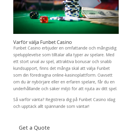
Varför välja Funbet Casino
Funbet Casino erbjuder en omfattande och mångsidig
spelupplevelse som tilltalar alla typer av spelare. Med
ett stort urval av spel, attraktiva bonusar och snabb
kundsupport, finns det många skäl att välja Funbet
som din föredragna online-kasinoplattform. Oavsett
om du är nybörjare eller en erfaren spelare, får du en
underhållande och säker miljö för att njuta av ditt spel.
Så varför vänta? Registrera dig på Funbet Casino idag
och upptäck allt spännande som väntar!
Get a Quote