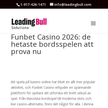
1-917-426-1471
info@leadingbull.com
Funbet Casino 2026: de
hetaste bordsspelen att
prova nu
Att spela på kasino online har blivit en allt mer populär
aktivitet, och Funbet Casino erbjuder en spännande
plattform för spelare att utforska ett brett utbud av
spel. Från klassiska bordsspel till moderna slots och
live casino-alternativ, finns det något för alla. I denna