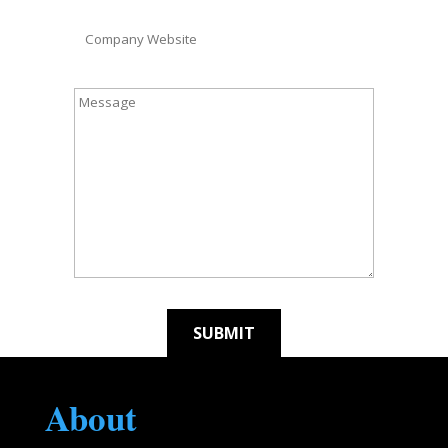
About