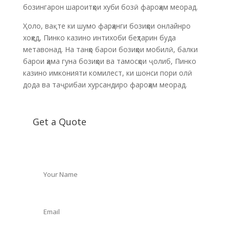
бозингарон шароитҳои хуби бозӣ фароҳам меорад.
Ҳоло, вақте ки шумо фарҳанги бозиҳои онлайнро
хоҳед, Пинко казино интихоби беҳтарин буда
метавонад. На танҳо барои бозиҳои мобилӣ, балки
барои ҳама гуна бозиҳои ва тамосҳои ҷолиб, Пинко
казино имконияти комилест, ки шонси пори олӣ
дода ва таҷрибаи хурсандиро фароҳам меорад.
Get a Quote