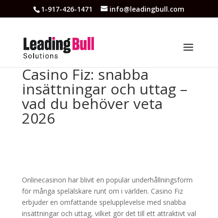
1-917-426-1471
info@leadingbull.com
Casino Fiz: snabba
insättningar och uttag –
vad du behöver veta
2026
Onlinecasinon har blivit en populär underhållningsform
för många spelälskare runt om i världen. Casino Fiz
erbjuder en omfattande spelupplevelse med snabba
insättningar och uttag, vilket gör det till ett attraktivt val