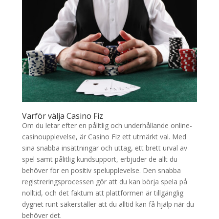
Varför välja Casino Fiz
Om du letar efter en pålitlig och underhållande online-
casinoupplevelse, är Casino Fiz ett utmärkt val. Med
sina snabba insättningar och uttag, ett brett urval av
spel samt pålitlig kundsupport, erbjuder de allt du
behöver för en positiv spelupplevelse. Den snabba
registreringsprocessen gör att du kan börja spela på
nolltid, och det faktum att plattformen är tillgänglig
dygnet runt säkerställer att du alltid kan få hjälp när du
behöver det.