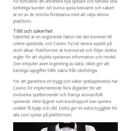
Fiz fortsätter att attrahera nya spelare och behålla sina
befintliga kunder. Att kunna spela bekvämt och säkert
är en av de största fördelarna med att välja denna
plattform.
Tillit och säkerhet
Säkerhet är en avgörande faktor när det kommer till
online-spelande, och Casino Fiz tar denna aspekt på
stort allvar. Plattformen är licensierad och följer strikta
regler för att skydda spelarnas information och medel.
Den erbjuder även kryptering av data, vilket gör att
känsliga uppgifter hålls säkra från obehöriga.
För att garantera en trygg och säker spelupplevelse har
Casino Fiz implementerat flera åtgärder för att
motverka spelberoende och främja ansvarsfullt
spelande. Med dygnet runt-kundsupport kan spelare
snabbt få hjälp och råd. Detta ger en extra trygghet för
alla som spelar på plattformen.