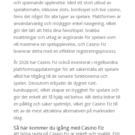
och spännande upplevelse. Med ett stort utbud av
spelalternativ, inklusive slots, bordsspel och live casino,
finns det något för alla typer av spelare. Plattformen är
användarvänlig och möjliggör enkel navigering, vilket
gör det lätt att hitta dina favoritspel. Snabba
insättningar och uttag är avgörande för spelare som
vill maximera sin spelupplevelse, och Casino Fiz
levererar detta med en effektivt registreringsprocess.
År 2026 har Casino Fiz också investerat i regelbundna
plattformsuppdateringar för att säkerställa att spelare
alltid har tillgång till de senaste funktionerna och
spelen. Dessutom erbjuder de dygnet runt-
kundsupport, vilket skapar en trygghet för spelare och
gör det enkelt att få hjälp vid behov. Allt detta bidrar till
en pålitlig och säker spelmiljö, vilket gör Casino Fiz till
ett av de mest attraktiva alternativen på marknaden
idag.
Så här kommer du igång med Casino Fiz
Att börja spela på Casino Fiz är enkelt och snabbt. Följ