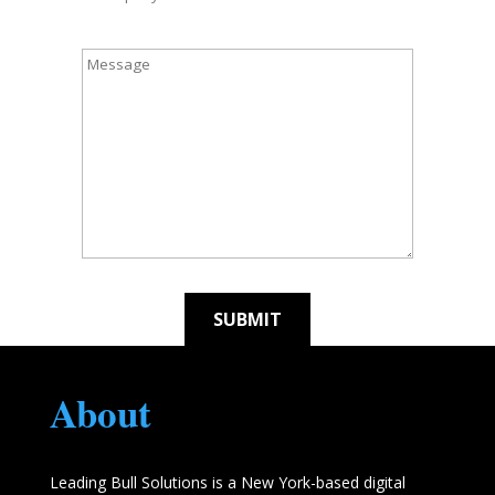
About
Leading Bull Solutions is a New York-based digital