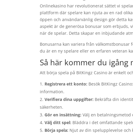
Onlinekasino har revolutionerat sättet vi spel
plattform där spelare kan njuta av en rad olika
öppen och användarvänlig design gör detta kasi
aspekt är de generösa bonusar som erbjuds, vi
när de spelar. Detta skapar en inbjudande atmo
Bonusarna kan variera från välkomstbonusar för
du är en ny spelare eller en erfaren veteran k
Så här kommer du igång 
Att börja spela på BitKingz Casino är enkelt oc
Registrera ett konto:
Besök BitKingz Casino:
information.
Verifiera dina uppgifter:
Bekräfta din identi
säkerheten.
Gör en insättning:
Välj en betalningsmetod o
Välj ditt spel:
Bläddra i det omfattande spelut
Börja spela:
Njut av din spelupplevelse och k