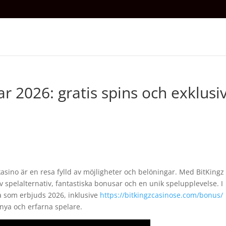
r 2026: gratis spins och exklusi
asino är en resa fylld av möjligheter och belöningar. Med BitKingz
 av spelalternativ, fantastiska bonusar och en unik spelupplevelse. I
a som erbjuds 2026, inklusive
https://bitkingzcasinose.com/bonus/
 nya och erfarna spelare.