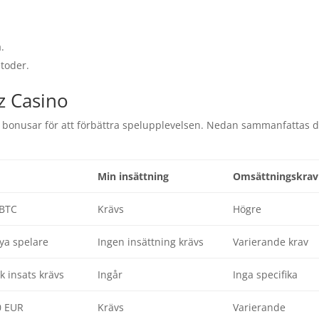
.
toder.
z Casino
v bonusar för att förbättra spelupplevelsen. Nedan sammanfattas 
Min insättning
Omsättningskrav
 BTC
Krävs
Högre
nya spelare
Ingen insättning krävs
Varierande krav
 insats krävs
Ingår
Inga specifika
0 EUR
Krävs
Varierande