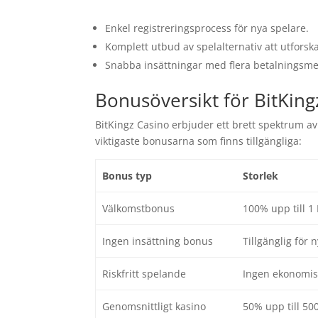
Enkel registreringsprocess för nya spelare.
Komplett utbud av spelalternativ att utforska
Snabba insättningar med flera betalningsme
Bonusöversikt för BitKing
BitKingz Casino erbjuder ett brett spektrum a
viktigaste bonusarna som finns tillgängliga:
Bonus typ
Storlek
Välkomstbonus
100% upp till 1
Ingen insättning bonus
Tillgänglig för 
Riskfritt spelande
Ingen ekonomisk
Genomsnittligt kasino
50% upp till 50