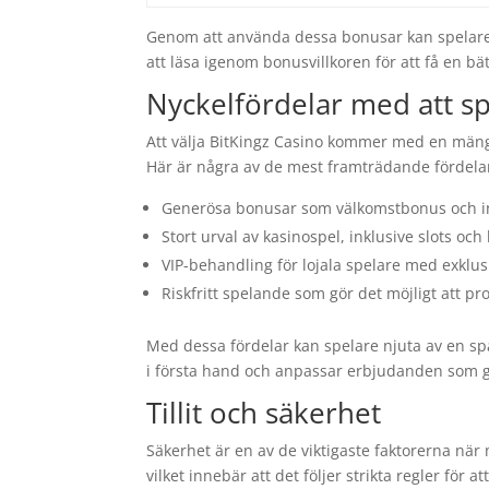
Genom att använda dessa bonusar kan spelare m
att läsa igenom bonusvillkoren för att få en bä
Nyckelfördelar med att sp
Att välja BitKingz Casino kommer med en mängd f
Här är några av de mest framträdande fördela
Generösa bonusar som välkomstbonus och i
Stort urval av kasinospel, inklusive slots och
VIP-behandling för lojala spelare med exklus
Riskfritt spelande som gör det möjligt att pr
Med dessa fördelar kan spelare njuta av en s
i första hand och anpassar erbjudanden som gör
Tillit och säkerhet
Säkerhet är en av de viktigaste faktorerna när 
vilket innebär att det följer strikta regler f