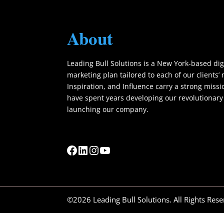
About
Leading Bull Solutions is a New York-based di
marketing plan tailored to each of our clients’
Inspiration, and Influence carry a strong missi
have spent years developing our revolutionary
launching our company.
Facebook
LinkedIn
Instagram
YouTube
©2026 Leading Bull Solutions. All Rights Rese