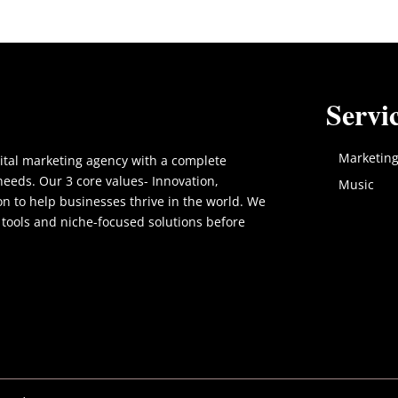
Servi
Marketin
gital marketing agency with a complete
 needs. Our 3 core values- Innovation,
Music
on to help businesses thrive in the world. We
 tools and niche-focused solutions before