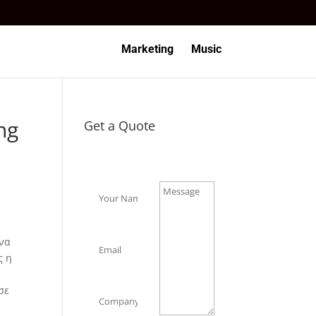
Marketing
Music
ng
Get a Quote
 να
ς η
σε