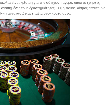
υκολία είναι κρίσιμη για την σύγχρονη αγορά, όπου οι χρήστες
 αγαπημένες τους δραστηριότητες. Ο ψηφιακός κόσμος απαιτεί ν
1win ανταγωνίζεται επάξια στον τομέα αυτό.